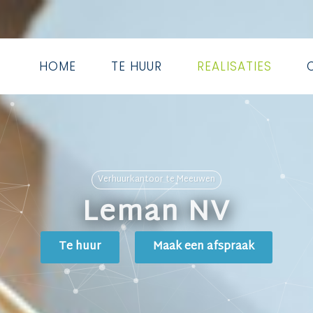
HOME
TE HUUR
REALISATIES
Verhuurkantoor te Meeuwen
Leman NV
Te huur
Maak een afspraak