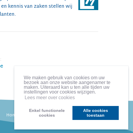
en kennis van zaken stellen wij
lanten.
:
be
We maken gebruik van cookies om uw
bezoek aan onze website aangenamer te
maken. Uiteraard kan u ten alle tijden uw
instellingen voor cookies wijzigen.
Lees meer over cookies
Enkel functionele
Alle cookies
/
/
/
/
Home
Te huur
Allerlei
Realisaties
Contact
cookies
toestaan