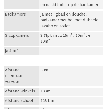
en nachttoilet op de badkamer.
Badkamers
Ja met ligbad en douche,
badkamermeubel met dubbele
lavabo en toilet
Slaapkamers
3 Slpk circa 15m² , 10m² , en
10m²
Ja 4 m²
Afstand
50m
openbaar
vervoer
Afstand winkels
100m
Afstand school
1à3 Km