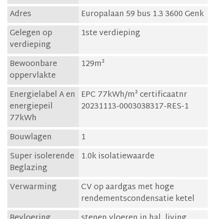
Adres
Europalaan 59 bus 1.3 3600 Genk
Gelegen op
1ste verdieping
verdieping
Bewoonbare
129m²
oppervlakte
Energielabel A en
EPC 77kWh/m² certificaatnr
energiepeil
20231113-0003038317-RES-1
77kWh
Bouwlagen
1
Super isolerende
1.0k isolatiewaarde
Beglazing
Verwarming
CV op aardgas met hoge
rendementscondensatie ketel
Bevloering
stenen vloeren in hal, living,