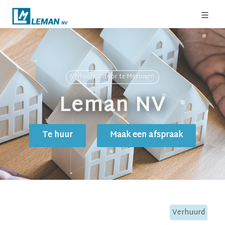
Verhuurkantoor te Meeuwen
Leman NV
Te huur
Maak een afspraak
Verhuurd