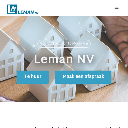
Verhuurkantoor te Meeuwen
Leman NV
Te huur
Maak een afspraak