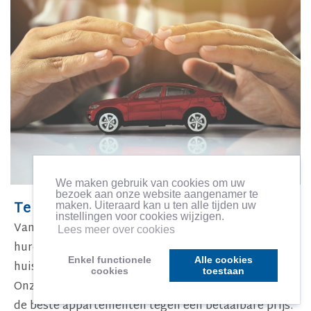
We maken gebruik van cookies om uw
bezoek aan onze website aangenamer te
Te huur
maken. Uiteraard kan u ten alle tijden uw
instellingen voor cookies wijzigen.
Van plan om te verhuizen en een appartement te
Lees meer over cookies
huren in de regio Meeuwen? Leman NV heeft alles in
Enkel functionele
Alle cookies
huis voor jouw verhuis naar het ideale appartement.
cookies
toestaan
Onze uitgebreide ervaring leidt je door elke lijst met
de beste appartementen tegen een betaalbare prijs.